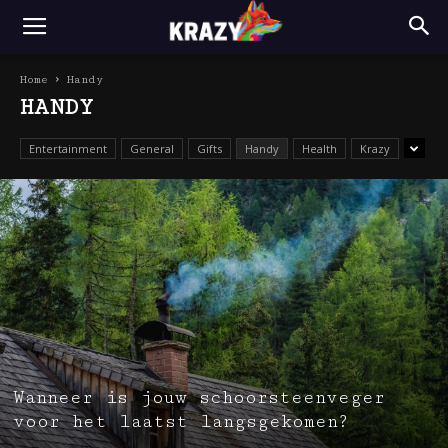
Home
Handy
HANDY
Entertainment
General
Gifts
Handy
Health
Krazy
Wanneer is jouw schoorsteenveger
voor het laatst langsgekomen?