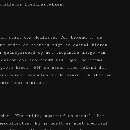
chillende kledingstukken.
tch staat ook Hollister Co. bekend om de
me onder de tieners zijn de casual kleren
 geïnspireerd op het tropische imago van
 daarom ook een meeuw als logo. De items
grote broer’ A&F en staan erom bekend dat
erk worden bespoten in de winkel. Ruiken ze
rste keer aantrekt!
oden. Kleurrijk, sportief en casual. Met
mercollectie. En je hoeft er niet speciaal