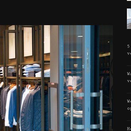
Wolf
5
v
W
v
W
o
H