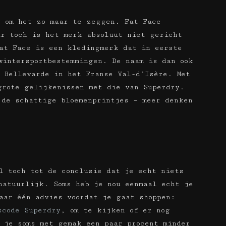
 om het zo maar te zeggen. Fat Face
r toch is het merk absoluut niet gericht
at Face is een kledingmerk dat in eerste
wintersportbestemmingen. De naam is dan ook
 Bellevarde in het Franse Val-d’Isère. Met
grote gelijkenissen met die van Superdry.
 de schattige bloemenprintjes – meer denken
l toch tot de conclusie dat je echt niets
natuurlijk. Soms heb je nou eenmaal echt je
aar één advies voordat je gaat shoppen:
scode Superdry
, om te kijken of er nog
 je soms met gemak een paar procent minder