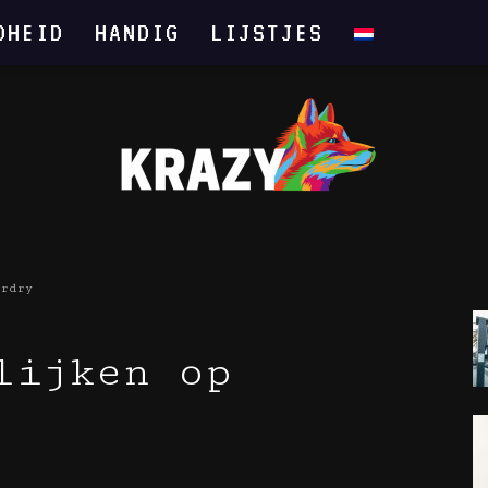
DHEID
HANDIG
LIJSTJES
erdry
Krazy
lijken op