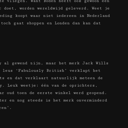
te vliegen. Want Boden heeft ook gewoon een
r doet, worden wereldwijd geleverd. Weet je
eding koopt waar niet iedereen in Nederland
 toch gaat shoppen en Londen dan kan dat
y al gewend zijn, maar het merk Jack Wills
 leus ‘Fabulously British’ verklapt het
ts en dat verklaart natuurlijk meteen de
y. Leuk weetje: één van de oprichters,
ar oud toen de eerste winkel werd geopend.
ter en nog steeds is het merk onverminderd
ren’.