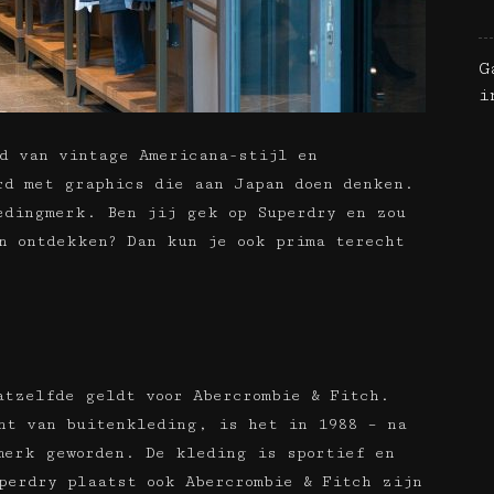
G
i
d van vintage Americana-stijl en
rd met graphics die aan Japan doen denken.
edingmerk. Ben jij gek op Superdry en zou
n ontdekken? Dan kun je ook prima terecht
atzelfde geldt voor Abercrombie & Fitch.
nt van buitenkleding, is het in 1988 – na
merk geworden. De kleding is sportief en
perdry plaatst ook Abercrombie & Fitch zijn